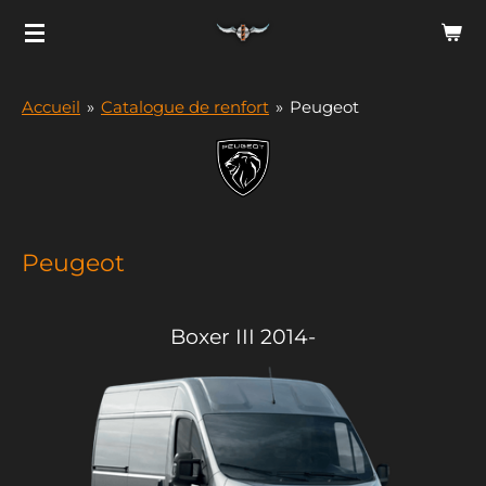
Passer
au
contenu
Accueil
»
Catalogue de renfort
»
Peugeot
principal
Peugeot
Boxer III 2014-