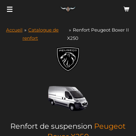
Passer
au
contenu
Accueil
»
Catalogue de
»
Renfort Peugeot Boxer II
principal
renfort
X250
Renfort de suspension
Peugeot