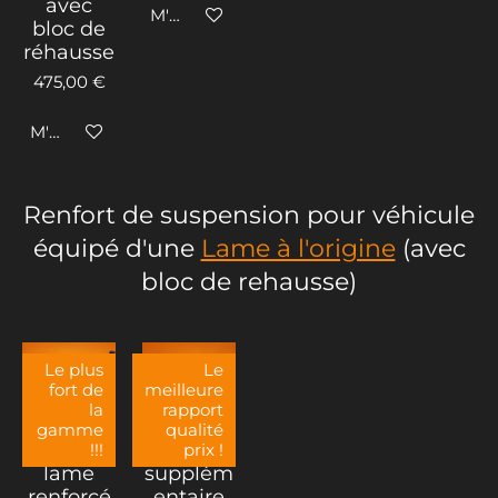
avec
M'avertir si disponible
bloc de
réhausse
475,00 €
M'avertir si disponible
Renfort de suspension pour véhicule
équipé d'une
Lame à l'origine
(avec
bloc de rehausse)
Le plus
Le
fort de
meilleure
la
rapport
Ressort
Kits de
gamme
qualité
double
lames
!!!
prix !
lame
supplém
renforcé
entaire