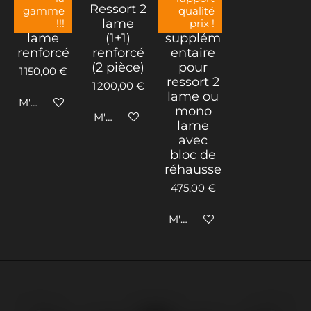
Ressort
Ressort 2
Kits de
gamme
qualité
double
lame
lames
!!!
prix !
lame
(1+1)
supplém
renforcé
renforcé
entaire
(2 pièce)
pour
1 150,00 €
ressort 2
1 200,00 €
lame ou
M'avertir si disponible
mono
M'avertir si disponible
lame
avec
bloc de
réhausse
475,00 €
M'avertir si disponible