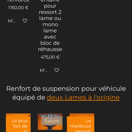
pour
1 150,00 €
ressort 2
lame ou
M'avertir si disponible
mono
lame
avec
bloc de
réhausse
475,00 €
M'avertir si disponible
Renfort de suspension pour véhicule
équipé de
deux Lames
à l'origine
Le plus
Épuisé
Le
fort de
meilleure
la
rapport