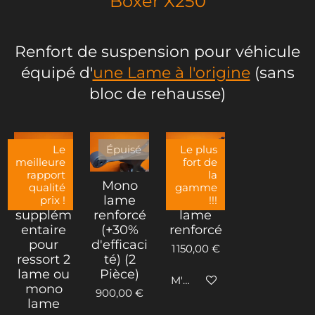
Boxer X250
Renfort de suspension pour véhicule
équipé d'
une Lame à l'origine
(
sans
bloc de rehausse
)
Le
Épuisé
Le plus
meilleure
fort de
rapport
la
Kits de
Mono
Ressort
qualité
gamme
lames
lame
double
prix !
!!!
supplém
renforcé
lame
entaire
(+30%
renforcé
pour
d'efficaci
1 150,00 €
ressort 2
té) (2
lame ou
Pièce)
M'avertir si disponible
mono
900,00 €
lame