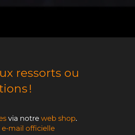
x ressorts ou
ions !
es
via notre
web shop
.
e-mail officielle